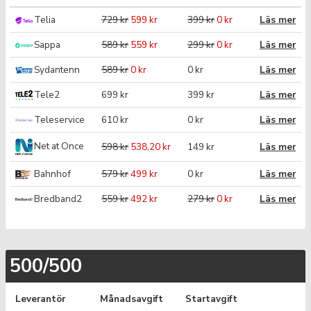
Telia
729 kr
599 kr
399 kr
0 kr
Läs mer
Sappa
589 kr
559 kr
299 kr
0 kr
Läs mer
Sydantenn
589 kr
0 kr
0 kr
Läs mer
Tele2
699 kr
399 kr
Läs mer
Teleservice
610 kr
0 kr
Läs mer
Net at Once
598 kr
538,20 kr
149 kr
Läs mer
Bahnhof
579 kr
499 kr
0 kr
Läs mer
Bredband2
559 kr
492 kr
279 kr
0 kr
Läs mer
500/500
Leverantör
Månadsavgift
Startavgift