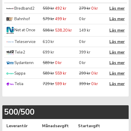
Bredband2
559 kr
492 kr
279 kr
0 kr
Läs mer
Bahnhof
579 kr
499 kr
0 kr
Läs mer
Net at Once
598 kr
538,20 kr
149 kr
Läs mer
Teleservice
610 kr
0 kr
Läs mer
Tele2
699 kr
399 kr
Läs mer
Sydantenn
589 kr
0 kr
0 kr
Läs mer
Sappa
589 kr
559 kr
299 kr
0 kr
Läs mer
Telia
729 kr
599 kr
399 kr
0 kr
Läs mer
500/500
Leverantör
Månadsavgift
Startavgift