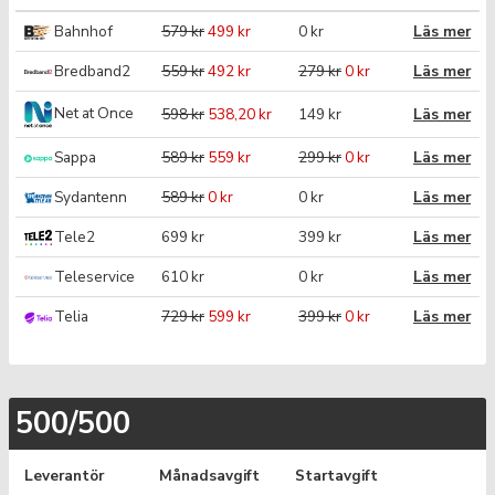
Bahnhof
579 kr
499 kr
0 kr
Läs mer
Bredband2
559 kr
492 kr
279 kr
0 kr
Läs mer
Net at Once
598 kr
538,20 kr
149 kr
Läs mer
Sappa
589 kr
559 kr
299 kr
0 kr
Läs mer
Sydantenn
589 kr
0 kr
0 kr
Läs mer
Tele2
699 kr
399 kr
Läs mer
Teleservice
610 kr
0 kr
Läs mer
Telia
729 kr
599 kr
399 kr
0 kr
Läs mer
500/500
Leverantör
Månadsavgift
Startavgift