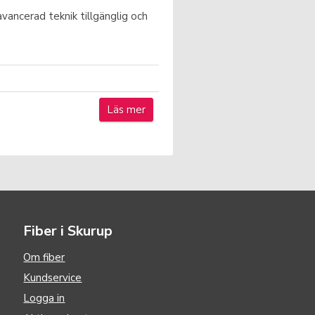
avancerad teknik tillgänglig och
Läs mer
Fiber i Skurup
Om fiber
Kundservice
Logga in