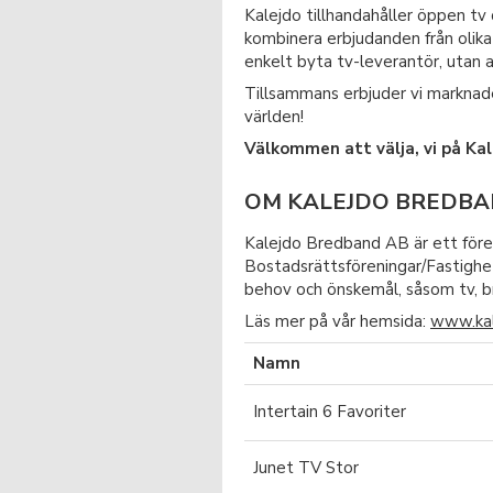
Kalejdo tillhandahåller öppen tv
kombinera erbjudanden från olika 
enkelt byta tv-leverantör, utan 
Tillsammans erbjuder vi marknade
världen!
Välkommen att välja, vi på Kal
OM KALEJDO BREDB
Kalejdo Bredband AB är ett föret
Bostadsrättsföreningar/Fastighet
behov och önskemål, såsom tv, br
Läs mer på vår hemsida:
www.kal
Namn
Intertain 6 Favoriter
Junet TV Stor