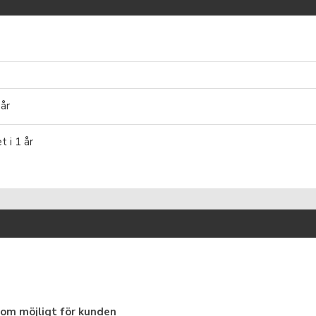
 år
t i 1 år
som möjligt för kunden