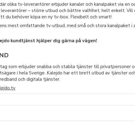
 där olika tv-leverantörer erbjuder kanaler och kanalpaket via en
leverantörer – större utbud och bättre valfrihet, helt enkelt. Vill
att du behöver köpa en ny tv-box. Flexibelt och smart!
ns mest omfattande tv-utbud, med små och stora kanalpaket i all
ejdo kundtjänst hjälper dig gärna på vägen!
AND
ag som erbjuder snabba och stabila tjänster till privatpersoner 
sägare i hela Sverige. Kalejdo har ett brett utbud av tjänster oc
edband och digitala tjänster.
ejdo.tv