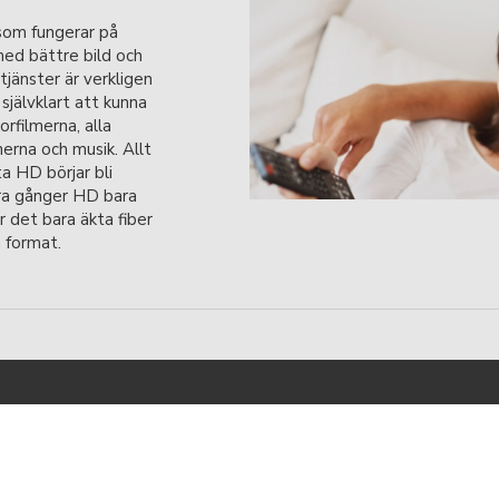
 som fungerar på
ed bättre bild och
jänster är verkligen
självklart att kunna
rfilmerna, alla
erna och musik. Allt
ta HD börjar bli
yra gånger HD bara
är det bara äkta fiber
 format.