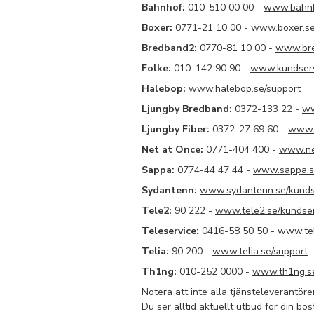
Bahnhof:
010-510 00 00 -
www.bahnho
Boxer:
0771-21 10 00 -
www.boxer.se
Bredband2:
0770-81 10 00 -
www.bre
Folke:
010–142 90 90 -
www.kundserv
Halebop:
www.halebop.se/support
Ljungby Bredband:
0372-133 22 -
ww
Ljungby Fiber:
0372-27 69 60 -
www.l
Net at Once:
0771-404 400 -
www.ne
Sappa:
0774-44 47 44 -
www.sappa.s
Sydantenn:
www.sydantenn.se/kunds
Tele2:
90 222 -
www.tele2.se/kundser
Teleservice:
0416-58 50 50
-
www.tel
Telia:
90 200 -
www.telia.se/support
Th1ng:
010-252 0000 -
www.th1ng.se
Notera att inte alla tjänsteleverantörer
Du ser alltid aktuellt utbud för din bo