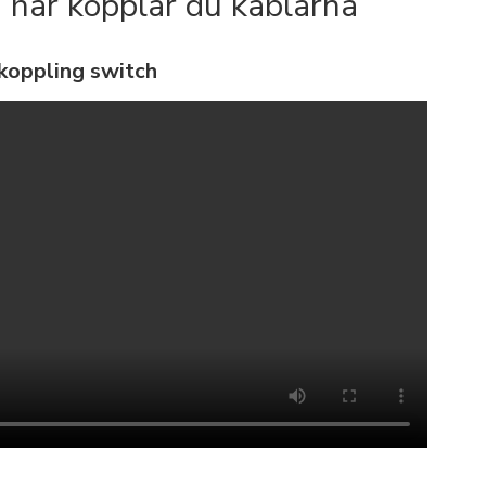
 här kopplar du kablarna
koppling switch