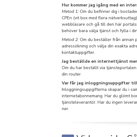
Hur kommer jag igång med en inter
Metod 1:
Om du befinner dig i bostaden 
CPEn (vit box med flera nätverksuttag),
webbläsare och gå till den här portals
behöver bara välja tjänst och fylla i di
Metod 2:
Om du beställer från annan pl
adressökning och välja din exakta adres
kontaktuppgifter.
Jag beställde en internettjänst men
Om du har beställt via tjänsteportalen
din router.
Var får jag inloggningsuppgifter ti
Inloggningsuppgifterna skapar du i sam
internetabonnemang. Har du glömt bort
tjänsteleverantör. Har du ingen levera
ner.