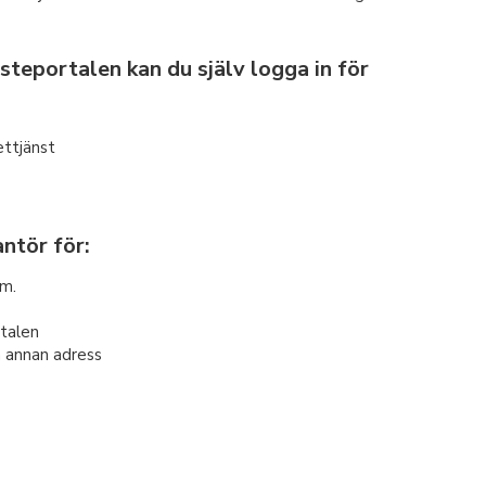
steportalen kan du själv logga in för
ettjänst
ntör för:
.m.
rtalen
n annan adress