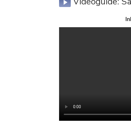
Videoguide: Så
In