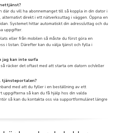
nettjänst?
där du vill ha abonnemanget till så koppla in din dator i
 alternativt direkt i ett nätverksuttag i väggen. Öppna en
idan. Systemet hittar automatiskt din adress/uttag och du
na uppgifter.
ats eller från mobilen så måste du först göra en
s i listan.
Därefter kan du välja tjänst och fylla i
 jag kan inte surfa
 så räcker det oftast med att starta om datorn och/eller
ll tjänsteportalen?
band med att du fyller i en beställning av ett
 uppgifterna så kan du få hjälp hos din valda
ntör så kan du kontakta oss via supportformuläret längre