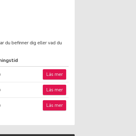
ar du befinner dig eller vad du
ningstid
n
Läs mer
n
Läs mer
n
Läs mer