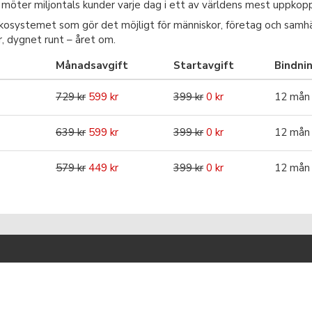
möter miljontals kunder varje dag i ett av världens mest uppkopp
ekosystemet som gör det möjligt för människor, företag och samhäll
or, dygnet runt – året om.
Månadsavgift
Startavgift
Bindni
729 kr
599 kr
399 kr
0 kr
12 mån
639 kr
599 kr
399 kr
0 kr
12 mån
579 kr
449 kr
399 kr
0 kr
12 mån