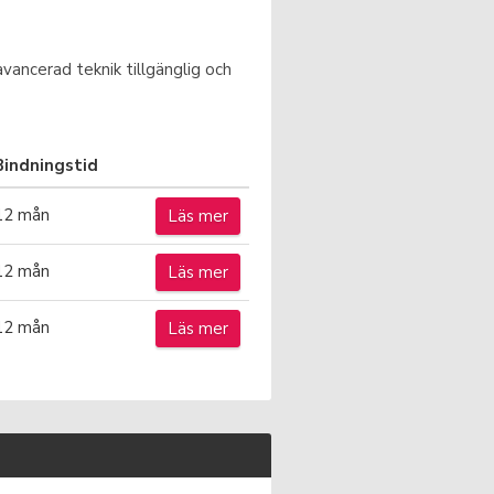
avancerad teknik tillgänglig och
Bindningstid
12 mån
Läs mer
12 mån
Läs mer
12 mån
Läs mer