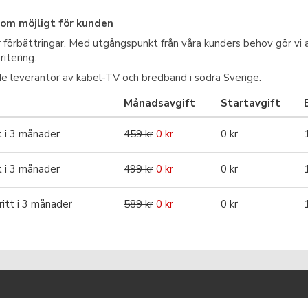
som möjligt för kunden
r förbättringar. Med utgångspunkt från våra kunders behov
gör vi 
ritering.
ande leverantör av kabel-TV och bredband
i södra Sverige.
Månadsavgift
Startavgift
t i 3 månader
459 kr
0 kr
0 kr
t i 3 månader
499 kr
0 kr
0 kr
itt i 3 månader
589 kr
0 kr
0 kr