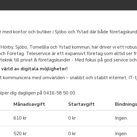
ör med kontor och butiker i Sjöbo och Ystad där både företagskunde
 Hörby, Sjöbo, Tomelilla och Ystad kommun, här driver vi ett robus
och Företag. Teleservice är ett expansivt företag som alltid ser f
eknik till privat & företagskunder - Med fokus på god service och
värld av digitala möjligheter!
att kommunicera med omvärlden – snabbt och stabilt internet, IT-t
jälper dig dagligen på 0416-58 50 00.
Månadsavgift
Startavgift
Bindnings
610 kr
0 kr
Ingen
520 kr
0 kr
Ingen