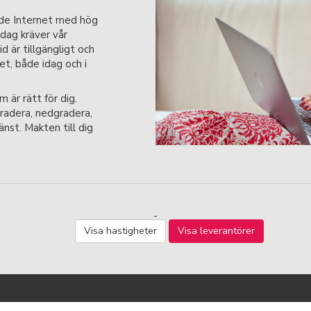
nde Internet med hög
Idag kräver vår
id är tillgängligt och
t, både idag och i
m är rätt för dig.
radera, nedgradera,
änst. Makten till dig
Visa hastigheter
Visa leverantörer