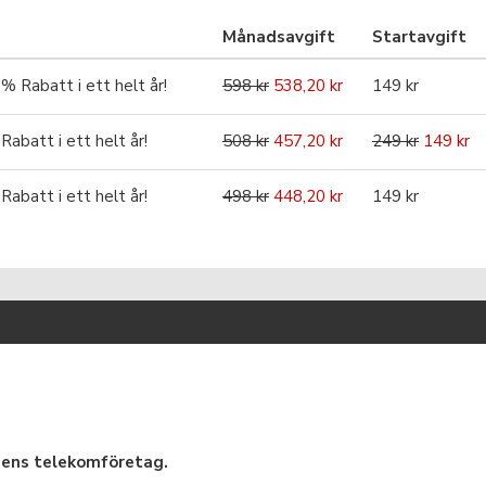
Månadsavgift
Startavgift
Rabatt i ett helt år!
598 kr
538,20 kr
149 kr
batt i ett helt år!
508 kr
457,20 kr
249 kr
149 kr
batt i ett helt år!
498 kr
448,20 kr
149 kr
onens telekomföretag.