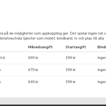
ara på de möjligheter som uppkoppling ger. Det spelar ingen roll v
limatneutrala tjänster som mobilt, bredband, tv och play till alla.
Månadsavgift
Startavgift
Bind
t/s
699 kr
399 kr
Inge
s
679 kr
399 kr
Inge
s
649 kr
399 kr
Inge