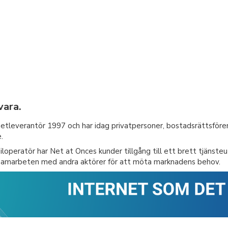
vara.
etleverantör 1997 och har idag privatpersoner, bostadsrättsför
.
loperatör har Net at Onces kunder tillgång till ett brett tjänste
 samarbeten med andra aktörer för att möta marknadens behov.