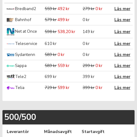
Bredband2
559 kr
492 kr
279 kr
0 kr
Läs mer
Bahnhof
579 kr
499 kr
0 kr
Läs mer
Net at Once
598 kr
538,20 kr
149 kr
Läs mer
Teleservice
610 kr
0 kr
Läs mer
Sydantenn
589 kr
0 kr
0 kr
Läs mer
Sappa
589 kr
559 kr
299 kr
0 kr
Läs mer
Tele2
699 kr
399 kr
Läs mer
Telia
729 kr
599 kr
399 kr
0 kr
Läs mer
500/500
Leverantör
Månadsavgift
Startavgift