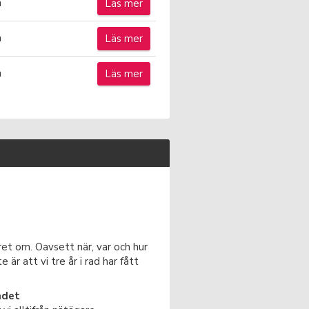
n
Läs mer
n
Läs mer
n
Läs mer
året om. Oavsett när, var och hur
är att vi tre år i rad har fått
ndet