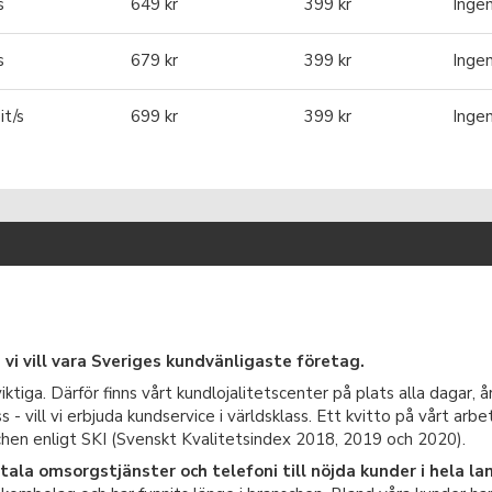
s
649 kr
399 kr
Inge
s
679 kr
399 kr
Inge
t/s
699 kr
399 kr
Inge
 vi vill vara Sveriges kundvänligaste företag.
ktiga. Därför finns vårt kundlojalitetscenter på plats alla dagar, 
vill vi erbjuda kundservice i världsklass. Ett kvitto på vårt arbete 
chen enligt SKI (Svenskt Kvalitetsindex 2018, 2019 och 2020).
itala omsorgstjänster och telefoni till nöjda kunder i hela la