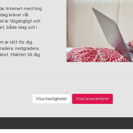
nde Internet med hög
Idag kräver vår
id är tillgängligt och
t, både idag och i
m är rätt för dig.
radera, nedgradera,
änst. Makten till dig
Visa hastigheter
Visa leverantörer