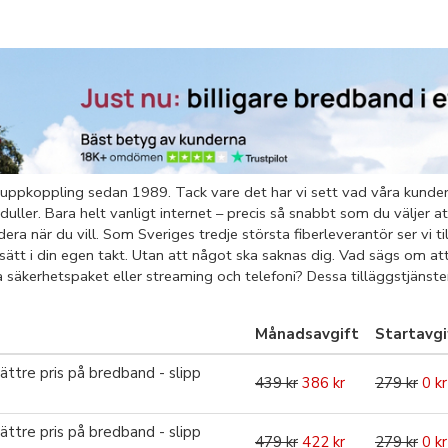
 uppkoppling sedan 1989. Tack vare det har vi sett vad våra kunder
iduller. Bara helt vanligt internet – precis så snabbt som du väljer a
ra när du vill. Som Sveriges tredje största fiberleverantör ser vi ti
 sätt i din egen takt. Utan att något ska saknas dig. Vad sägs om a
ta säkerhetspaket eller streaming och telefoni? Dessa tilläggstjänst
Månadsavgift
Startavgi
ättre pris på bredband - slipp
439 kr
386 kr
279 kr
0 kr
ättre pris på bredband - slipp
479 kr
422 kr
279 kr
0 kr