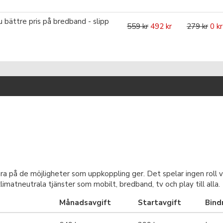
u bättre pris på bredband - slipp
559 kr
492 kr
279 kr
0 kr
ara på de möjligheter som uppkoppling ger. Det spelar ingen roll v
limatneutrala tjänster som mobilt, bredband, tv och play till alla.
Månadsavgift
Startavgift
Bind