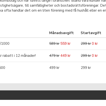
ekombolag och har funnits länge i branschen. Bland våra kunder har 
astighetsägare, till samfälligheter och bostadsrättsföreningar. De
ika ofta handlar det om en liten förening med få hushåll eller en e
Månadsavgift
Startavgift
/1000
589 kr
559 kr
299 kr
0 kr
 rabatt i 12 månader!
479 kr
449 kr
299 kr
0 kr
500
499 kr
299 kr