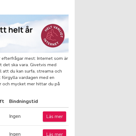
 efterfrågar mest: Internet som är
tt det ska vara. Givetvis med
ll att du kan surfa, streama och
tt förgylla vardagen med en
er och mycket mer hittar du på
ft
Bindningstid
Ingen
Läs mer
Ingen
Läs mer