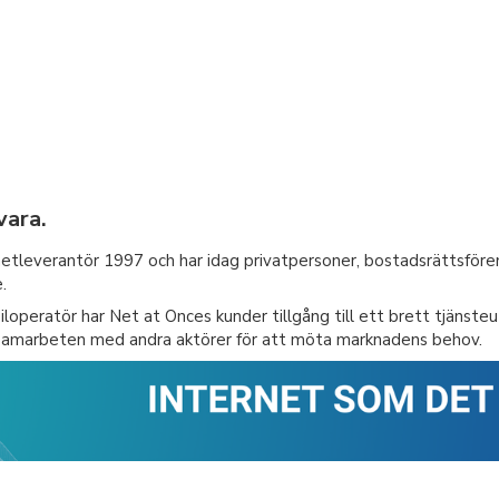
vara.
etleverantör 1997 och har idag privatpersoner, bostadsrättsför
.
loperatör har Net at Onces kunder tillgång till ett brett tjänste
 samarbeten med andra aktörer för att möta marknadens behov.