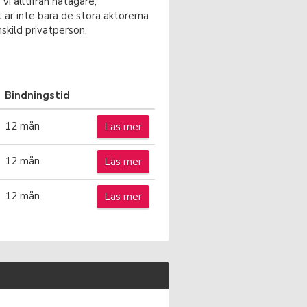
vi alltifrån nätägare,
t är inte bara de stora aktörerna
nskild privatperson.
Bindningstid
12 mån
Läs mer
12 mån
Läs mer
12 mån
Läs mer