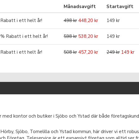
Månadsavgift
Startavgift
batt i ett helt år!
498 kr
448,20 kr
149 kr
Rabatt i ett helt år!
598 kr
538,20 kr
149 kr
batt i ett helt år!
508 kr
457,20 kr
249 kr
149 kr
ör med kontor och butiker i Sjöbo och Ystad där både företagskunde
 Hörby, Sjöbo, Tomelilla och Ystad kommun, här driver vi ett robus
och Företag. Teleservice är ett expansivt företag som alltid ser f