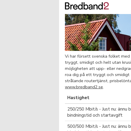
Vi har försett svenska folket med
tryggt, smidigt och helt utan krus
möjligheten att upp- eller nedgrade
roa dig på ett tryggt och smidigt
strålande routertjänst, prisbelön
www.bredband2.se
.
Hastighet
250/250 Mbit/s - Just nu: ännu b
bindningstid och startavgift
500/500 Mbit/s - Just nu: ännu b