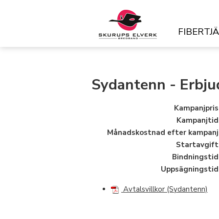
FIBERTJ
Sydantenn - Erbju
Kampanjpris
Kampanjtid
Månadskostnad efter kampanj
Startavgift
Bindningstid
Uppsägningstid
Avtalsvillkor (Sydantenn)