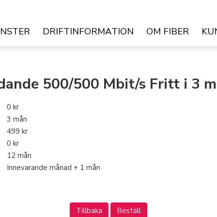
ÄNSTER
DRIFTINFORMATION
OM FIBER
KU
dande 500/500 Mbit/s Fritt i 3 
0 kr
3 mån
499 kr
0 kr
12 mån
Innevarande månad + 1 mån
Tillbaka
Beställ