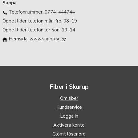
Sappa
Telefonnummer: 0774–444744
Öppettider telefon mån-fre: 08–19
Öppettider telefon lör-sön: 10–14
Hemsida:
www.sappa.se
Fiber i Skurup
Om fiber
Kundservice
Logga in
Aktivera konto
Glömt lösenord