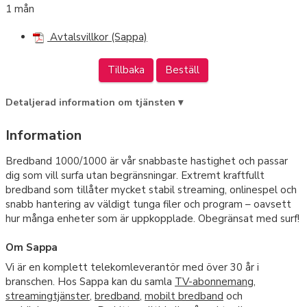
1 mån
Avtalsvillkor (Sappa)
Tillbaka
Beställ
Detaljerad information om tjänsten ▾
Information
Bredband 1000/1000 är vår snabbaste hastighet och passar
dig som vill surfa utan begränsningar. Extremt kraftfullt
bredband som tillåter mycket stabil streaming, onlinespel och
snabb hantering av väldigt tunga filer och program – oavsett
hur många enheter som är uppkopplade. Obegränsat med surf!
Om Sappa
Vi är en komplett telekomleverantör med över 30 år i
branschen. Hos Sappa kan du samla
TV-abonnemang
,
streamingtjänster
,
bredband
,
mobilt bredband
och