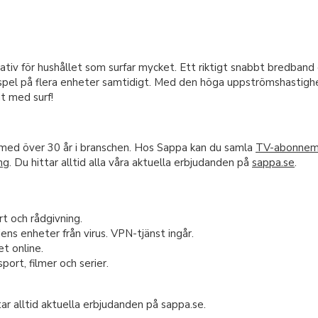
iv för hushållet som surfar mycket. Ett riktigt snabbt bredband 
inespel på flera enheter samtidigt. Med den höga uppströmshasti
at med surf!
med över 30 år i branschen. Hos Sappa kan du samla
TV-abonne
ng
. Du hittar alltid alla våra aktuella erbjudanden på
sappa.se
.
t och rådgivning.
ens enheter från virus. VPN-tjänst ingår.
t online.
ort, filmer och serier.
tar alltid aktuella erbjudanden på sappa.se.