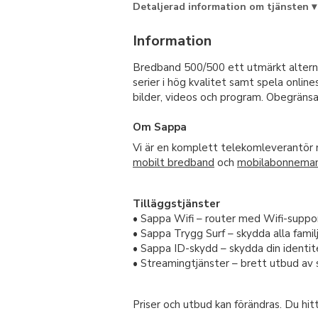
Detaljerad information om tjänsten ▾
Information
Bredband 500/500 ett utmärkt alternat
serier i hög kvalitet samt spela onl
bilder, videos och program. Obegräns
Om Sappa
Vi är en komplett telekomleverantör 
mobilt bredband
och
mobilabonnema
Tilläggstjänster
• Sappa Wifi – router med Wifi-suppor
• Sappa Trygg Surf – skydda alla familj
• Sappa ID-skydd – skydda din identite
• Streamingtjänster – brett utbud av sp
Priser och utbud kan förändras. Du hit