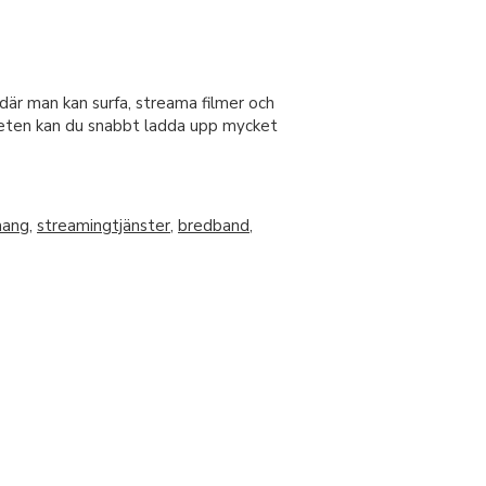
där man kan surfa, streama filmer och
gheten kan du snabbt ladda upp mycket
mang
,
streamingtjänster
,
bredband
,