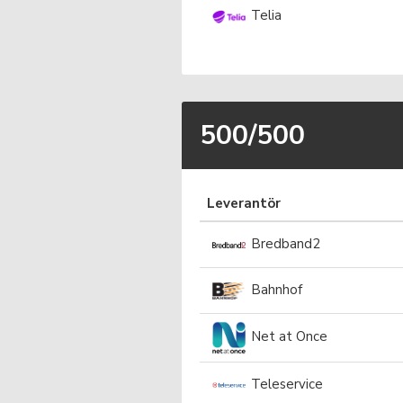
Telia
500/500
Leverantör
Bredband2
Bahnhof
Net at Once
Teleservice