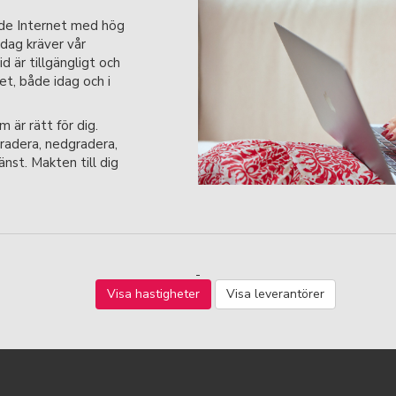
nde Internet med hög
Idag kräver vår
id är tillgängligt och
t, både idag och i
m är rätt för dig.
radera, nedgradera,
änst. Makten till dig
Visa hastigheter
Visa leverantörer